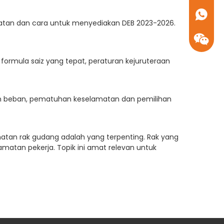
+86- 1
uatan dan cara untuk menyediakan DEB 2023-2026.
ormula saiz yang tepat, peraturan kejuruteraan
an beban, pematuhan keselamatan dan pemilihan
matan rak gudang adalah yang terpenting. Rak yang
atan pekerja. Topik ini amat relevan untuk
alkan persekitaran kerja yang selamat dan cekap.
gan selamat dan menyerlahkan pertimbangan utama
+86- 1