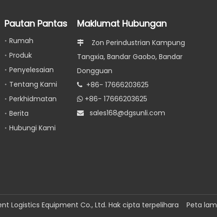
Pautan Pantas
Maklumat Hubungan
Rumah
Zon Perindustrian Kampung

Produk
Tangxia, Bandar Gaobo, Bandar
Penyelesaian
Dongguan
Tentang Kami
+86- 17666203625

Perkhidmatan
+86- 17666203625

s
ales168@dgsunli.com
Berita

Hubungi Kami
nt Logistics Equipment Co., Ltd. Hak cipta terpelihara
Peta la