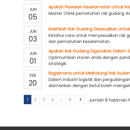
Apakah Piawaian Keselamatan Untuk Ra
JUN
Master OSHA pematuhan rak gudang. Ke
05
Bolehkah Rak Gudang Disesuaikan Untuk P
JUN
Ketahui cara untuk menyesuaikan rak g
03
dan pematuhan keselamatan.
Apakah Rak Gudang Digunakan Dalam 
JUN
Optimumkan storan anda dengan pandua
01
strategik.
Bagaimana untuk Melindungi Rak Guda
FEB
Dalam industri logistik dan pergudanga
20
diamankan dengan betul boleh mengelak
pengurus gudang, profesional logistik
Dalam artikel ini, kami akan menerok
1
2
3
4
...
8
Jumlah 8 halaman P
untuk memastikan keselamatan dan ke