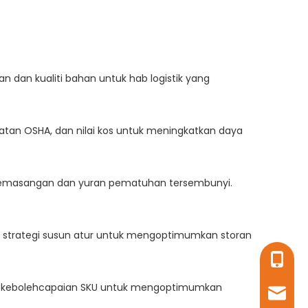
 dan kualiti bahan untuk hab logistik yang
tan OSHA, dan nilai kos untuk meningkatkan daya
s pemasangan dan yuran pematuhan tersembunyi.
an strategi susun atur untuk mengoptimumkan storan
+86- 1
dan kebolehcapaian SKU untuk mengoptimumkan
sales16