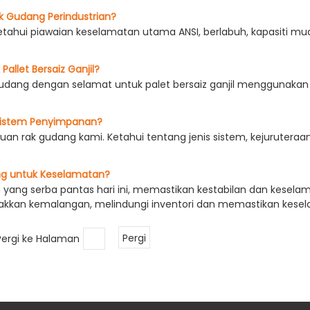
k Gudang Perindustrian?
tahui piawaian keselamatan utama ANSI, berlabuh, kapasiti m
allet Bersaiz Ganjil?
udang dengan selamat untuk palet bersaiz ganjil menggunakan f
Sistem Penyimpanan?
n rak gudang kami. Ketahui tentang jenis sistem, kejurutera
ng untuk Keselamatan?
n yang serba pantas hari ini, memastikan kestabilan dan kesela
kan kemalangan, melindungi inventori dan memastikan keselam
 dan pegawai keselamatan, yang bertanggungjawab untuk mengek
a pelbagai langkah untuk mencapai gudang yang disimpan den
ergi ke Halaman
Pergi
stabilan yang optimum.