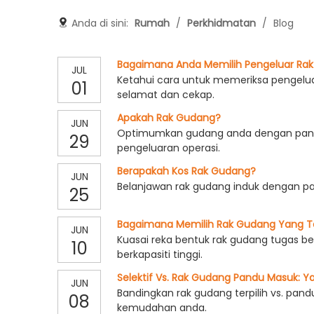
Anda di sini:
Rumah
/
Perkhidmatan
/
Blog
Bagaimana Anda Memilih Pengeluar Ra
JUL
Ketahui cara untuk memeriksa pengeluar
01
selamat dan cekap.
Apakah Rak Gudang?
JUN
Optimumkan gudang anda dengan panduan
29
pengeluaran operasi.
Berapakah Kos Rak Gudang?
JUN
Belanjawan rak gudang induk dengan p
25
Bagaimana Memilih Rak Gudang Yang T
JUN
Kuasai reka bentuk rak gudang tugas b
10
berkapasiti tinggi.
Selektif Vs. Rak Gudang Pandu Masuk
JUN
Bandingkan rak gudang terpilih vs. p
08
kemudahan anda.