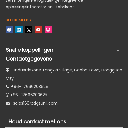
Een intelligente logistiek geïntegreerde
oplossingsintegrator en -fabrikant
BEKIJK MEER >
Snelle koppelingen
Contactgegevens
Industriezone Tangxia Village, Gaobo Town, Dongguan

City
+86- 17666203625

+86- 17666203625

s
ales168@dgsunli.com

Houd contact met ons