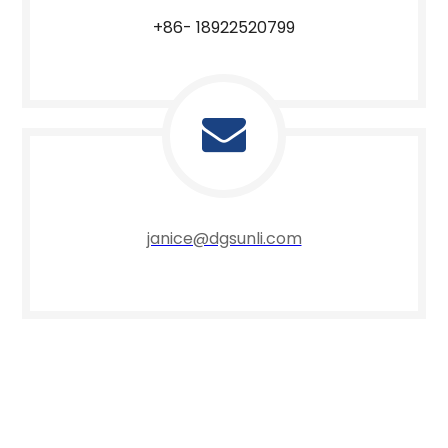
+86- 18922520799
janice@dgsunli.com