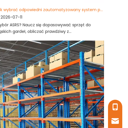
Jak wybrać odpowiedni zautomatyzowany system przechowywania i wyszukiwania?
2026-07-11
ybór ASRS? Naucz się dopasowywać sprzęt do
skich gardeł, obliczać prawdziwy z...
+86- 1
sales16