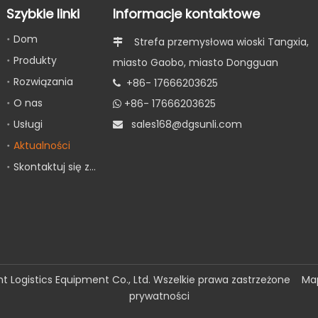
Szybkie linki
Informacje kontaktowe
Dom
Strefa przemysłowa wioski Tangxia,

Produkty
miasto Gaobo, miasto Dongguan
Rozwiązania
+86- 17666203625

O nas
+86- 17666203625

Usługi
s
ales168@dgsunli.com

Aktualności
Skontaktuj się z nami
nt Logistics Equipment Co., Ltd. Wszelkie prawa zastrzeżone
Ma
prywatności