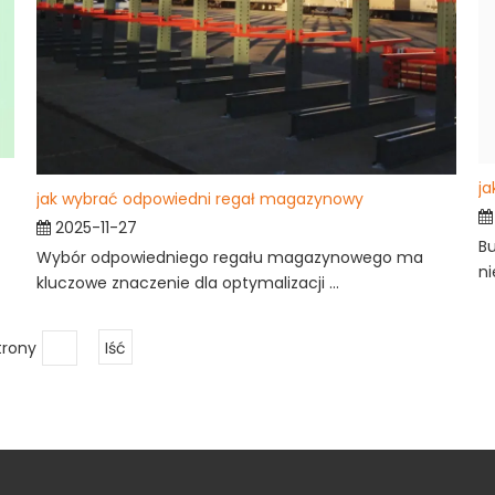
j
jak wybrać odpowiedni regał magazynowy
2025-11-27
B
Wybór odpowiedniego regału magazynowego ma
ni
kluczowe znaczenie dla optymalizacji ...
trony
Iść