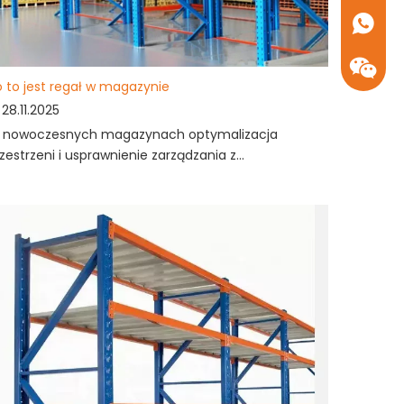
+86- 1
 to jest regał w magazynie
28.11.2025
 nowoczesnych magazynach optymalizacja
zestrzeni i usprawnienie zarządzania z...
+86- 1