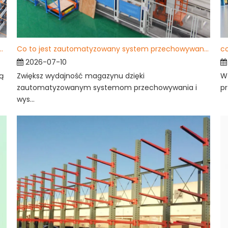
yzowanego systemu przechowywania i wyszukiwania?
Co to jest zautomatyzowany system przechowywania i wyszukiwania i jak działa?
co
2026-07-10
ą
Zwiększ wydajność magazynu dzięki
W
zautomatyzowanym systemom przechowywania i
pr
wys...