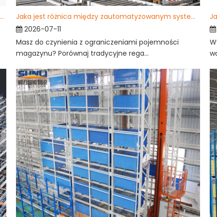
szechnie stosuje się zautomatyzowany system przechowywania i wyszukiwania?
Jaka jest różnica między zautomatyzowanym systemem przechowywania i wyszukiwania a tradycyjnymi regałami?
2026-07-11
Masz do czynienia z ograniczeniami pojemności
W
magazynu? Porównaj tradycyjne rega...
wą