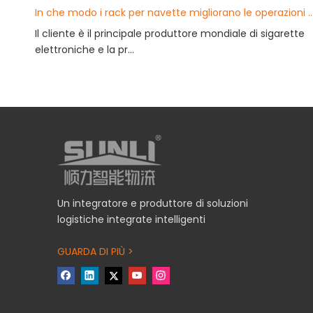
In che modo i rack per navette migliorano le operazioni di magazzino delle 
Il cliente è il principale produttore mondiale di sigarette
elettroniche e la pr...
Un integratore e produttore di soluzioni
logistiche integrate intelligenti
GUARDA DI PIÙ >