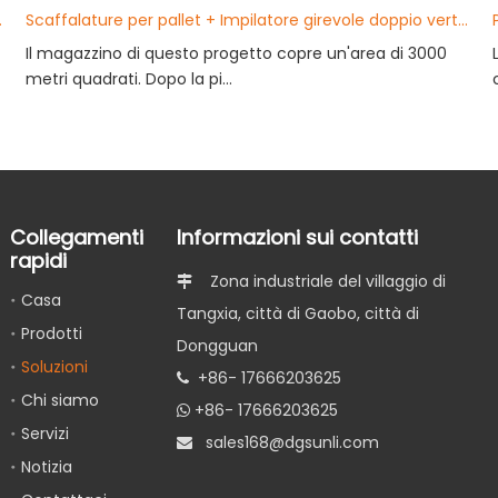
sigarette elettroniche
Scaffalature per pallet + Impilatore girevole doppio verticale Soluzioni ASRS in Indonesia
Il magazzino di questo progetto copre un'area di 3000
metri quadrati. Dopo la pi...
Collegamenti
Informazioni sui contatti
rapidi
Zona industriale del villaggio di

Casa
Tangxia, città di Gaobo, città di
Prodotti
Dongguan
Soluzioni
+86- 17666203625

Chi siamo
+86- 17666203625

Servizi
s
ales168@dgsunli.com

Notizia