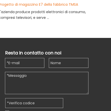
Progetto di magazzino E7 della fabbrica TMSA
L'azienda produce prodotti elettronici di consumo,
+ 1766
compresi televisori, e serve ...
Resta in contatto con noi