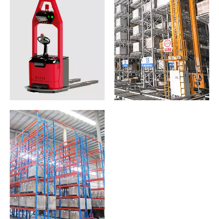
ប្រព័ន្ធផ្ទុក និងទាញយក
យានជំនិះដែលណែនាំ
ដោយស្វ័យប្រវត្តិ
ដោយស្វ័យប្រវត្តិ
(ASRS)
(AGV)
មើលច្រើនទៀត
មើលច្រើនទៀត