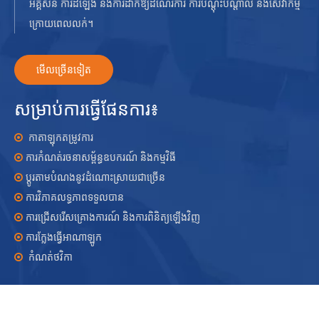
អគ្គិសនី ការដំឡើង និងការដាក់ឱ្យដំណើរការ ការបណ្តុះបណ្តាល និងសេវាកម្ម
ក្រោយពេលលក់។
មើលច្រើនទៀត
សម្រាប់ការធ្វើផែនការ៖
កាតាឡុកតម្រូវការ

ការកំណត់រចនាសម្ព័ន្ធឧបករណ៍ និងកម្មវិធី

ប្ដូរតាមបំណងនូវដំណោះស្រាយជាច្រើន

ការវិភាគលទ្ធភាពទទួលបាន

ការជ្រើសរើសគ្រោងការណ៍ និងការពិនិត្យឡើងវិញ

ការក្លែងធ្វើអាណាឡូក

កំណត់ថវិកា
