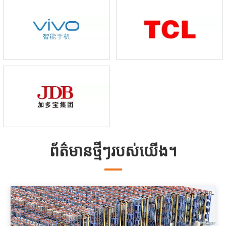
ព័ត៌មានថ្មីៗរបស់យើង។