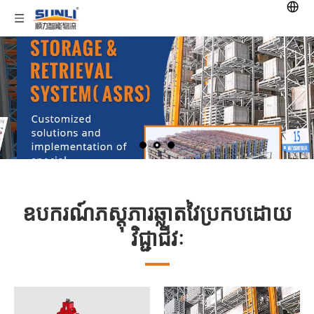
ឧបករណ៍ភស្តុភារឆ្លាតវៃប្រកបដោយ
វិជ្ជាជីវៈ