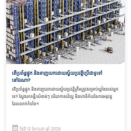
តើប្រព័ន្ធផ្ទុក និងទាញយកដោយស្វ័យប្រវត្តិប្រើជាទូទៅ
នៅឯណា?
តើប្រព័ន្ធផ្ទុក និងទាញយកដោយស្វ័យប្រវត្តិត្រឹមត្រូវសម្រាប់ឃ្លាំងរបស់អ្នក
ទេ? ស្វែងរកគន្លឹះសំខាន់ៗ បរិយាកាសដ៏ល្អ និងហានិភ័យនៃការអនុវត្ត
ដែលលាក់កំបាំង។
ថ្ងៃទី 12 ខែកក្កដា ឆ្នាំ 2026