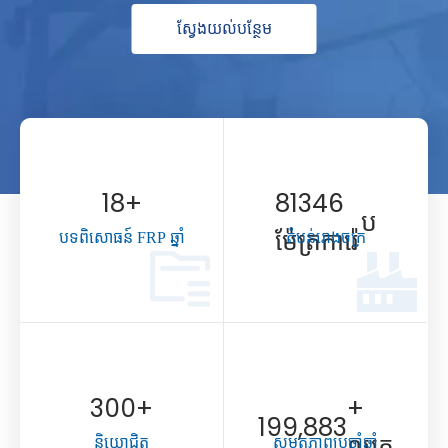
ស្វែងយល់បន្ថែម
18
+
81346
ប
ម៉ែត្រការ៉េ
បទពិសោធន៍ FRP ឆ្នាំ
តំបន់រោងចក្រ
300
+
+
200,000
ឈុត
និយោជិត
សមត្ថភាពប្រចាំឆ្នាំ