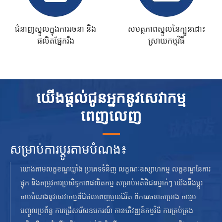
ជំនាញស្នូលក្នុងការរចនា និង
សមត្ថភាពស្នូលនៃក្បួនដោះ
ផលិតផ្នែករឹង
ស្រាយកម្មវិធី
យើងផ្តល់ជូនអ្នកនូវសេវាកម្ម
ពេញលេញ
សម្រាប់ការប្ដូរតាមបំណង៖
យោងតាមលក្ខខណ្ឌឃ្លាំង ប្រភេទទំនិញ លក្ខណៈឧស្សាហកម្ម លក្ខខណ្ឌនៃការ
ផ្ទុក និងតម្រូវការប្រសិទ្ធភាពផលិតកម្ម សម្រាប់អតិថិជនម្នាក់ៗ យើងនឹងប្ដូរ
តាមបំណងនូវសេវាកម្មឌីជីថលពេញមួយជីវិត ពីការរចនាគម្រោង ការរួម
បញ្ចូលប្រព័ន្ធ ការជ្រើសរើសឧបករណ៍ ការអភិវឌ្ឍន៍កម្មវិធី ការគ្រប់គ្រង