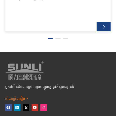
អ្នកផលិតដំណោះស្រាយរួមបញ្ចូលគ្នានូវភ័ស្តុភារឆ្លាតវៃ
មើលច្រើនទៀត >