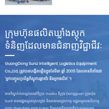
ឃ្លាំងផ្ទុកទំនិញ
ក្រុមហ៊ុនផលិតឃ្លាំងស្តុក
មើលច្រើនទៀត
ទំនិញដែលមានជំនាញវិជ្ជាជីវៈ
GuangDong SunLi Intelligent Logistics Equipment
Co.,Ltd, ត្រូវបានបង្កើតឡើងក្នុងខែមីនា ឆ្នាំ 2005 ដែលមានទីតាំងជា
'អ្នកបញ្ចូលប្រព័ន្ធភ័ស្តុភារឆ្លាតវៃ និងអ្នកផលិត' ។
មានទីស្នាក់ការកណ្តាលនៅទីក្រុង Gaobu ទីក្រុង Dongguan ក្រុមហ៊ុន
Sunli មានមជ្ឈមណ្ឌលស្រាវជ្រាវ និងរចនាឧស្សាហកម្ម មជ្ឈមណ្ឌលផលិតកម្ម
សាខា Shenzhen សាខា Fujian និងសាខាចិនខាងកើត។ មជ្ឈមណ្ឌល