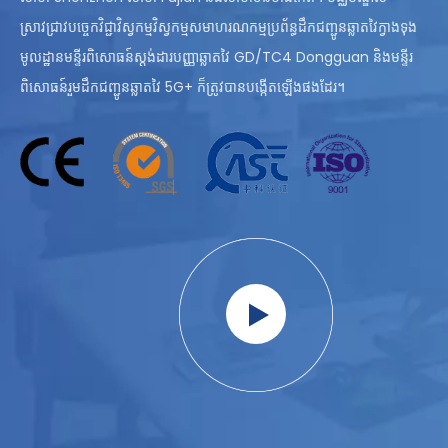
ស្រាវជ្រាវបច្ចេកវិជ្ជាវិស្វកម្មវិស្វកម្មសមាហរណកម្មប្រព័ន្ធដឹកជញ្ជូនឆ្លាតវៃក្វាងទុង
មូលដ្ឋានមន្ទីរពិសោធន៍ស្តង់ដារបញ្ញាឆ្លាតវៃ GD/TC4 Dongguan និងមន្ទីរ
ពិសោធន៍រួមដឹកជញ្ជូនឆ្លាតវៃ 5G+ ក៏ត្រូវបានបង្កើតឡើងផងដែរ។