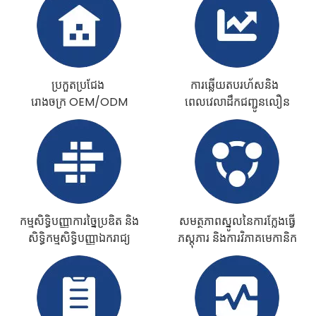
ប្រកួតប្រជែង
ការឆ្លើយតបរហ័សនិង
រោងចក្រ OEM/ODM
ពេលវេលាដឹកជញ្ជូនលឿន
កម្មសិទ្ធិបញ្ញាការច្នៃប្រឌិត និង
សមត្ថភាពស្នូលនៃការក្លែងធ្វើ
សិទ្ធិកម្មសិទ្ធិបញ្ញាឯករាជ្យ
ភស្តុភារ និងការវិភាគមេកានិក