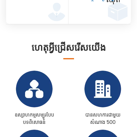
ហេតុអ្វីជ្រើសរើសយើង
ឧស្សាហកម្មសម្បូរបែប
បានសហការជាមួយ
បទពិសោធន៍
សំណាង 500