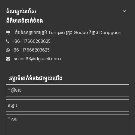
តំណភ្ជាប់រហ័ស
ព័ត៌មានទំនាក់ទំនង
តំបន់ឧស្សាហកម្មភូមិ Tangxia ក្រុង Gaobo ទីក្រុង Dongguan

+86- 17666203625

+86- 17666203625

s
ales168@dgsunli.com

រក្សាទំនាក់ទំនងជាមួយយើង