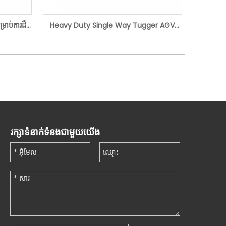
រាប់ការដឹក
Heavy Duty Single Way Tugger AGV
សម្រាប់ភស្តុភារ
+86- 1
រក្សាទំនាក់ទំនងជាមួយយើង