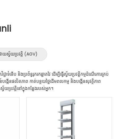
unli
យស្វ័យប្រវត្តិ (AGV)
ាទំនើប និងប្រព័ន្ធរុករកឆ្លាតវៃ ដើម្បីធ្វើស្វ័យប្រវត្តិកម្មដំណើរការគ្រប់
ោធន៍បង្កើនផលិតភាព កាត់បន្ថយថ្លៃដើមពលកម្ម និងបង្កើនសុវត្ថិភាព
្រវត្តិនៅក្នុងកន្លែងរបស់អ្នក។