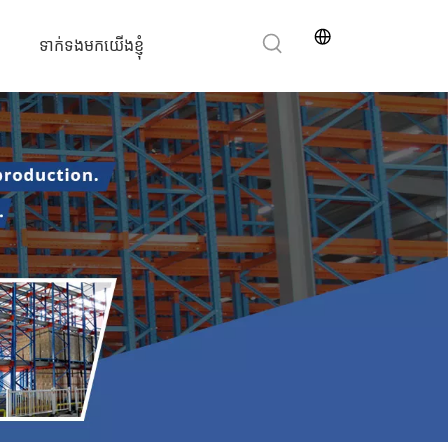
ទាក់ទងមកយើងខ្ញុំ