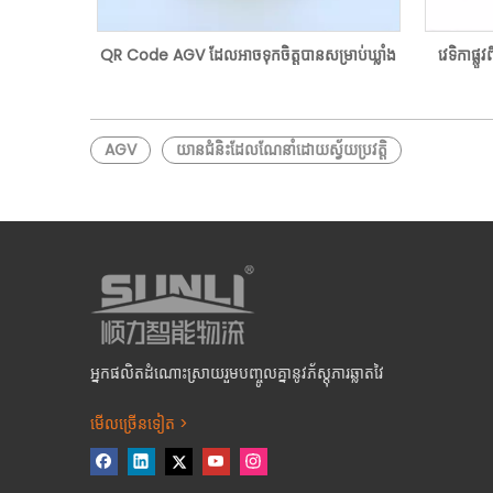
QR Code AGV ដែលអាចទុកចិត្តបានសម្រាប់ឃ្លាំង
វេទិកាផ្
AGV
យានជំនិះដែលណែនាំដោយស្វ័យប្រវត្តិ
អ្នកផលិតដំណោះស្រាយរួមបញ្ចូលគ្នានូវភ័ស្តុភារឆ្លាតវៃ
មើលច្រើនទៀត >