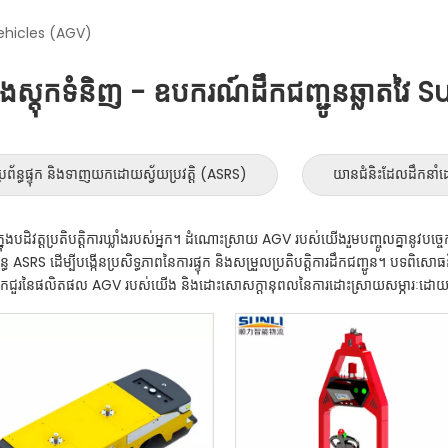
hicles (AGV)
ាំងស្តុកទំនិញ - ឧបករណ៍ដឹកជញ្ជូនឆ្លាតវៃ S
្រព័ន្ធផ្ទុក និងទាញយកដោយស្វ័យប្រវត្តិ (ASRS)
យានជំនិះដែលដឹកនាំដោ
ក្នុងបដិវត្តប្រតិបត្តិការឃ្លាំងរបស់អ្នក។ ដំណោះស្រាយ AGV របស់យើងរួមបញ្ចូលគ្នានូវបច្ចេកវិជ្ជ
ព័ន្ធ ASRS ដើម្បីបង្កើនប្រសិទ្ធភាពនៃការផ្ទុក និងសម្រួលប្រតិបត្តិការដឹកជញ្ជូន។ បទពិស
ងរកជួរនៃផលិតផល AGV របស់យើង និងដោះសោសក្តានុពលនៃការដោះស្រាយសម្ភារៈដោយស្វ័យប