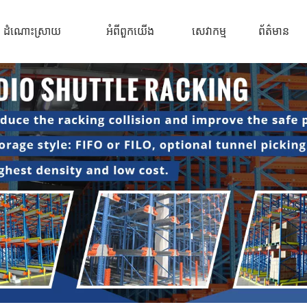
ដំណោះស្រាយ
អំពីពួកយើង
សេវាកម្ម
ព័ត៌មាន