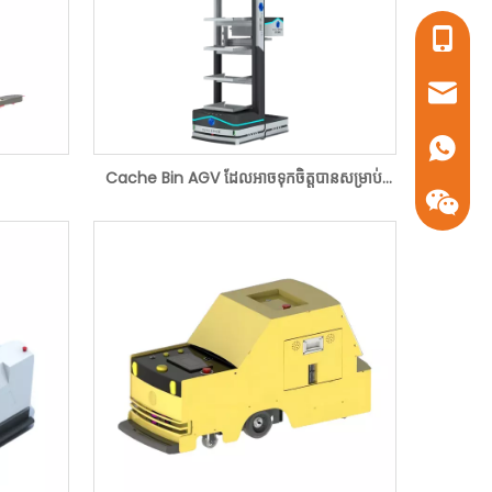
+86- 1
sales16
+86- 1
Cache Bin AGV ដែលអាចទុកចិត្តបានសម្រាប់
ការដឹកជញ្ជូនបន្ទុកធ្ងន់