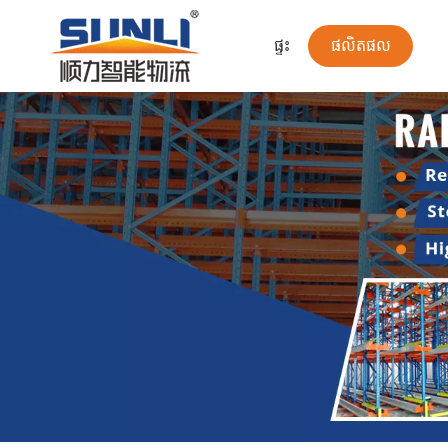
ផ្ទះ
ផលិតផល