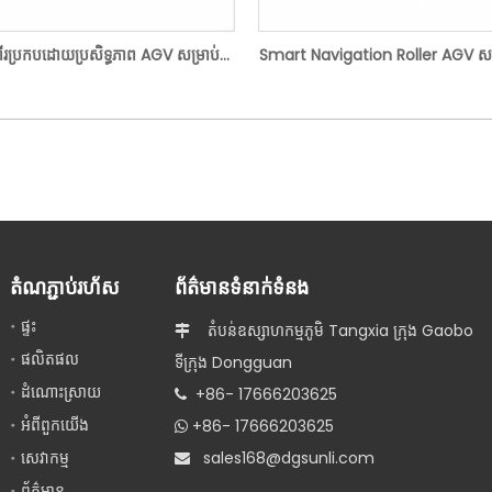
លូវពីរប្រកបដោយប្រសិទ្ធភាព AGV សម្រាប់
Smart Navigation Roller AGV សម្
ឃ្លាំង
ជញ្ជូនស្វ័យប្រវត្តិ
តំណភ្ជាប់រហ័ស
ព័ត៌មានទំនាក់ទំនង
ផ្ទះ
តំបន់ឧស្សាហកម្មភូមិ Tangxia ក្រុង Gaobo

ផលិតផល
ទីក្រុង Dongguan
ដំណោះស្រាយ
+86- 17666203625

អំពីពួកយើង
+86- 17666203625

សេវាកម្ម
s
ales168@dgsunli.com

ព័ត៌មាន