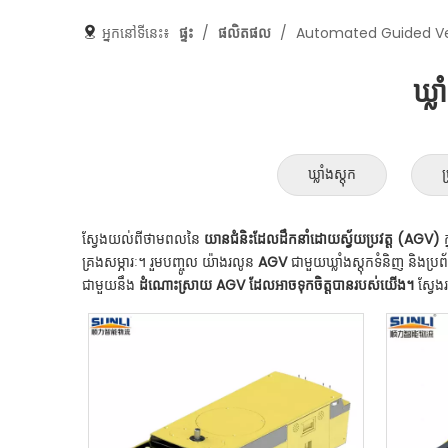
អ្នកនៅទីនេះ៖
ផ្ទះ
/
ផលិតផល
/
Automated Guided Ve
ឃ្ល
ឃ្លាំងស្តុក
ប
ស្វែងយល់ពីថាមពលនៃ
យានជំនិះដែលដឹកនាំដោយស្វ័យប្រវត្ត (AGV)
គ្រងសម្ភារៈ។ រួមបញ្ចូល យ៉ាងរលូន
AGV
ជាមួយឃ្លាំងស្តុកទំនិញ និងប្រ
ជាមួយនឹង
ដំណោះស្រាយ AGV ដែលអាចទុកចិត្តបានរបស់យើង។
ស្វែ