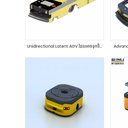
Unidirectional Latent AGV ដែលអាចទុកចិត្ត
Advanc
បានសម្រាប់ដំណោះស្រាយការផ្ទុក