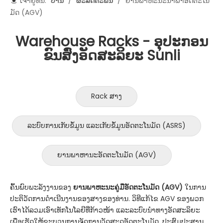
ເຈົ້າ​ຢູ່​ທີ່​ນີ້:
ບ້ານ
/
ຜະລິດຕະພັນ
/
ຍານ​ພາ​ຫະ​ນະ​ນໍາ​ພາ​ອັດ​ຕະ​ໂນ​
ມັດ (AGV​)
Warehouse Racks - ອຸປະກອນ
ຂົນສົ່ງອັດສະລິຍະ Sunli
Rack ສາງ
ລະບົບການເກັບຂໍ້ມູນ ແລະເກັບຂໍ້ມູນອັດຕະໂນມັດ (ASRS)
ຍານພາຫານະອັດຕະໂນມັດ (AGV)
ຄົ້ນພົບພະລັງງານຂອງ
ຍານພາຫະນະຄູ່ມືອັດຕະໂນມັດ (AGV)
ໃນການ
ປະຕິວັດການດໍາເນີນງານຂອງສາງຂອງທ່ານ. ວິທີແກ້ໄຂ AGV ຂອງພວກ
ເຮົາໄດ້ລວມເອົາເທັກໂນໂລຍີທີ່ກ້າວໜ້າ ແລະລະບົບນຳທາງອັດສະລິຍະ
ເພື່ອເຮັດໃຫ້ຂະບວນການຈັດການວັດສະດຸອັດຕະໂນມັດ. ປະສົມປະສານ