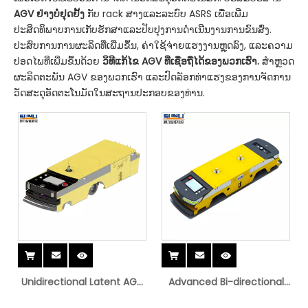
AGV ຢ່າງບໍ່ຢຸດຢັ້ງ
ກັບ rack ສາງແລະລະບົບ ASRS ເພື່ອເພີ່ມ
ປະສິດທິພາບການເກັບຮັກສາແລະປັບປຸງການດໍາເນີນງານການຂົນສົ່ງ.
ປະສົບການການຜະລິດທີ່ເພີ່ມຂຶ້ນ, ຄ່າໃຊ້ຈ່າຍແຮງງານຫຼຸດລົງ, ແລະຄວາມ
ປອດໄພທີ່ເພີ່ມຂຶ້ນດ້ວຍ
ວິທີແກ້ໄຂ AGV ທີ່ເຊື່ອຖືໄດ້ຂອງພວກເຮົາ.
ສຳຫຼວດ
ຜະລິດຕະພັນ AGV ຂອງພວກເຮົາ ແລະປົດລັອກທ່າແຮງຂອງການຈັດການ
ວັດສະດຸອັດຕະໂນມັດໃນສະຖານປະກອບຂອງທ່ານ.
Unidirectional Latent AGV
Advanced Bi-directional
ທີ່ເຊື່ອຖືໄດ້ສໍາລັບການແກ້ໄຂການ
Latent AGV