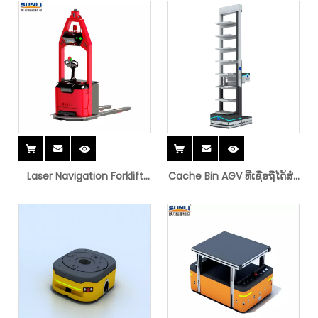
ເກັບຮັກສາ
Laser Navigation Forklift
Cache Bin AGV ທີ່ເຊື່ອຖືໄດ້ສໍາ
AGV
ລັບການຂົນສົ່ງຫນັກ