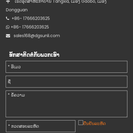
ເຂດອຸດສາຫະກຳບ້ານ Tangxia, ເມືອງ Gaobo, ເມືອງ

Dongguan
+86- 17666203625

+86- 17666203625

s
ales168@dgsunli.com

ຮັກສາຕິດຕໍ່ກັບພວກເຮົາ