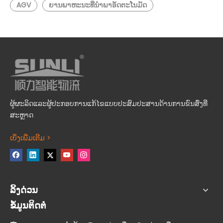
AGV
ຍານພາຫະນະທີ່ນໍາພາອັດຕະໂນມັດ
ຜູ້ຜະລິດແລະຜູ້ປະກອບການແກ້ໄຂແບບປະສົມປະສານດ້ານການຂົນສົ່ງທີ່
ສະຫຼາດ
ເບິ່ງເພີ່ມເຕີມ >
ລິ້ງດ່ວນ
ຂໍ້ມູນຕິດຕໍ່