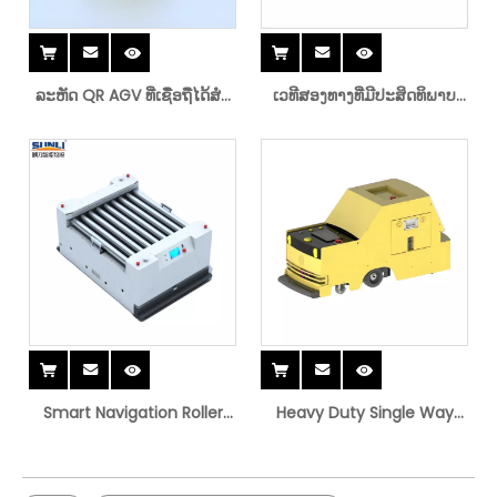
ລະຫັດ QR AGV ທີ່ເຊື່ອຖືໄດ້ສໍາ
ເວທີສອງທາງທີ່ມີປະສິດທິພາບ
ລັບສາງ
AGV ສໍາລັບສາງ
Smart Navigation Roller
Heavy Duty Single Way
AGV ສໍາລັບການຂົນສົ່ງ
Tugger AGV ສໍາລັບການຂົນສົ່ງ
ອັດຕະໂນມັດ